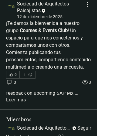
Sociedad de Arquitectos
Paisajistas
12 de diciembre de 2025
¡Te damos la bienvenida a nuestro 
grupo 
Courses & Events Club
! Un 
espacio para que nos conectemos y 
compartamos unos con otros. 
Comienza publicando tus 
pensamientos, compartiendo contenido 
multimedia o creando una encuesta.
0
Acerca de
0
3
Join for news, discussions, and
feedback on upcoming SAP Mx
...
Leer más
Miembros
Sociedad de Arquitectos Paisajistas
Seguir