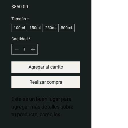
Precio
$850.00
Tamaño
*
100ml
150ml
250ml
500ml
Cantidad
*
Agregar al carrito
Realizar compra
Este es un buen lugar para 
agregar más detalles sobre 
tu producto, como los 
tamaños, el material y las 