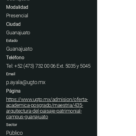
Modalidad
Presencial
Ciudad
Guanajuato
Estado
Guanajuato
Teléfono
Tel:
+52 (473) 732 00 06
Ext. 5035 y 5045
Email
p.ayala@ugto.mx
Página
https://www.ugto.mx/admision/oferta-
academica-posgrado/maestria/435-
arquitectura-del-paisaje-patrimonial-
campus-guanajuato
Sector
Público