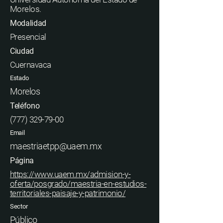
Morelos.
Modalidad
Presencial
Ciudad
Cuernavaca
Estado
Morelos
Teléfono
(777) 329-79-00
Email
maestriaetpp@uaem.mx
Página
https://www.uaem.mx/admision-y-
oferta/posgrado/maestria-en-estudios-
territoriales-paisaje-y-patrimonio/
Sector
Público